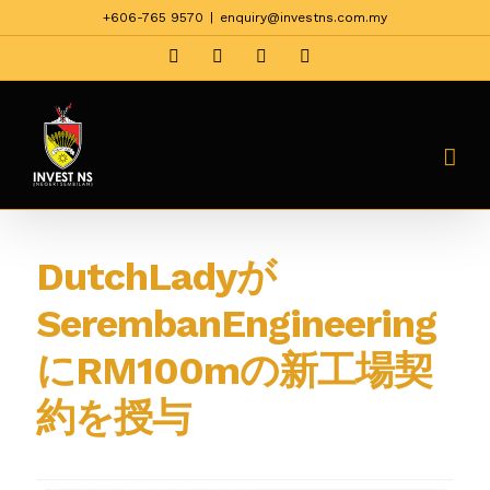
Skip
+606-765 9570
|
enquiry@investns.com.my
to
Instagram
Facebook
YouTube
Twitter
content
DutchLadyが
SerembanEngineering
にRM100mの新工場契
約を授与