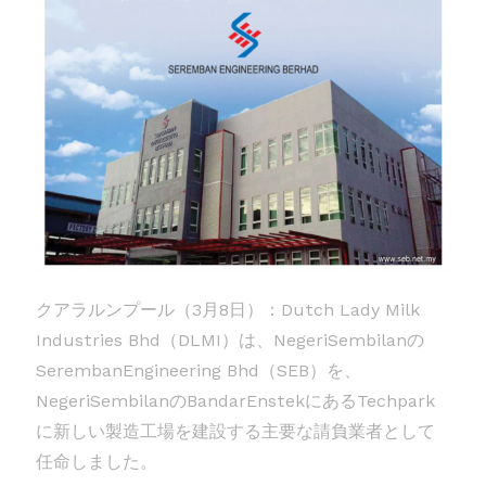
クアラルンプール（3月8日）：Dutch Lady Milk
Industries Bhd（DLMI）は、NegeriSembilanの
SerembanEngineering Bhd（SEB）を、
NegeriSembilanのBandarEnstekにあるTechpark
に新しい製造工場を建設する主要な請負業者として
任命しました。